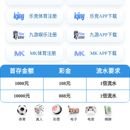
首页
体育资讯
正文
在F1围场内，红牛车队的2025赛季车手阵容正逐渐明朗。据
多方消息源透露，红牛车队与现任车手塞尔吉奥·佩雷兹的续
约谈判已进入最后阶段，双方仅剩合同细节需要敲定。这位
墨西哥车手自2021年加盟红牛以来，凭借稳定的表现和关键
战役的贡献，帮助车队连续两年包揽车队总冠军。如今，佩
雷兹提出加薪要求，成为续约谈判中的核心议题。